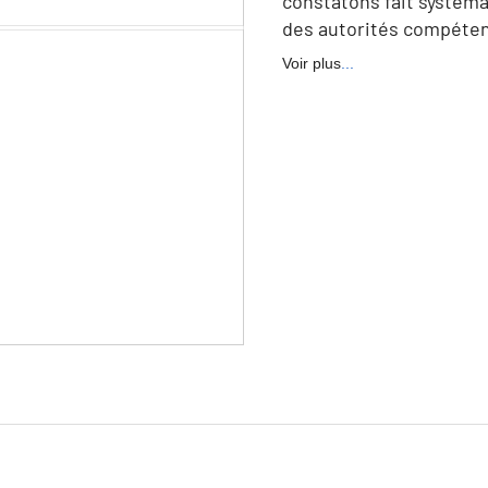
constatons fait systéma
des autorités compéten
Voir plus