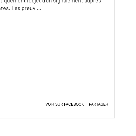
tiquement l'objet d'un signalement auprès
tes. Les preuv
...
Voir les commentaires
likes
love
Partages :
Commentaires :
VOIR SUR FACEBOOK
·
PARTAGER