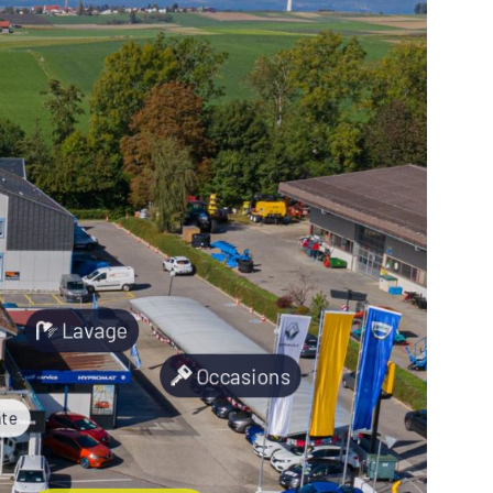
Lavage
Occasions
nte